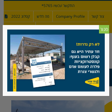
לג
התקשר עכשיו 5765*
תוכן
צור קשר
Company Profile
מה חדש
קטלוג 2022
מפרטי גדרות
חדש!
סגור
חברת קרסו, פארק ראם, מושב בני עי"ש
צפה
בתמונה