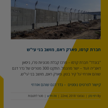
מוגדלת
חברת קרסו, פארק ראם, מושב בני עי"ש
"בונדד" חברת קרסו – מרכז קבלת מכוניות פז'ו, ניסאן
דאצ'יה ועוד – ישר מהנמל. התקנו 300 מטרים של גדר דגם
שוהם אזרחי על קיר בטון. פארק ראם, מושב בני עי"ש.
קישור לפרטים נוספים – גדר דגם שוהם אזרחי
על
By
רפי כהן
|
נובמבר 22nd, 2018
|
מה חדש
|
סגור לתגובות
חברת
קרסו,