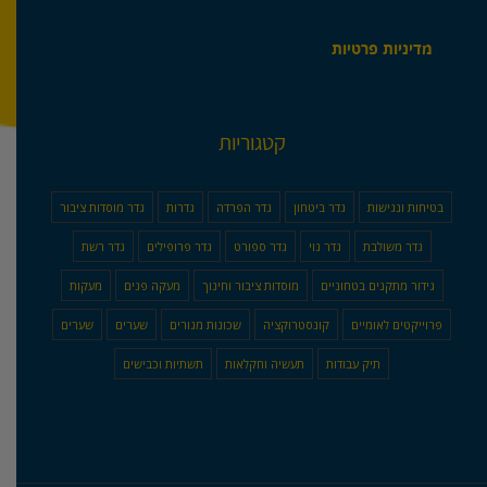
מדיניות פרטיות
קטגוריות
בטיחות ונגישות
גדר ביטחון
גדר הפרדה
גדרות
גדר מוסדות ציבור
גדר משולבת
גדר נוי
גדר ספורט
גדר פרופילים
גדר רשת
גידור מתקנים בטחוניים
מוסדות ציבור וחינוך
מעקה פנים
מעקות
פרוייקטים לאומיים
קונסטרוקציה
שכונות מגורים
שערים
שערים
תיק עבודות
תעשיה וחקלאות
תשתיות וכבישים