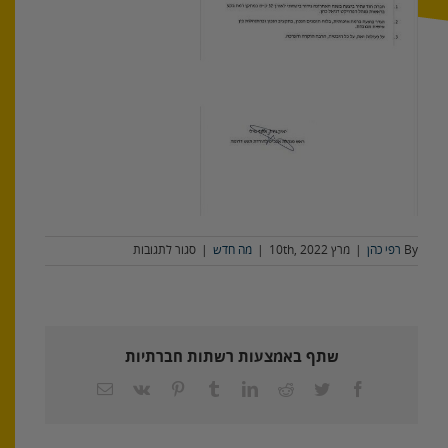
על
By
רפי כהן
|
מרץ 10th, 2022
|
מה חדש
|
סגור לתגובות
העברת
בסיסי
צה"ל
לנגב
–
שתף באמצעות רשתות חברתיות
רמת
בקע
Facebook
Twitter
Reddit
LinkedIn
Tumblr
Pinterest
Vk
כתובת
דואר
אלקטרוני