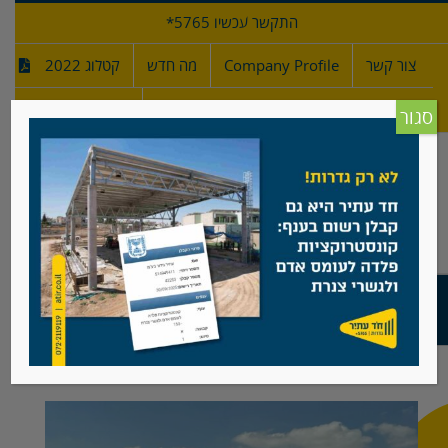
לג
התקשר עכשיו 5765*
תוכן
צור קשר
Company Profile
מה חדש
קטלוג 2022
מפרטי גדרות
חדש!
סגור
העברת בסיסי צה"ל לנגב – רמת בקע
צפה
בתמונה