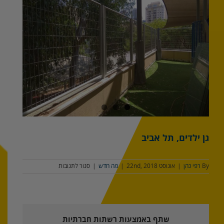
מוגדלת
גן ילדים, תל אביב
על
By
רפי כהן
|
אוגוסט 22nd, 2018
|
מה חדש
|
סגור לתגובות
גן
ילדים,
תל
אביב
שתף באמצעות רשתות חברתיות