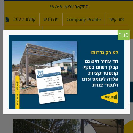
לג
התקשר עכשיו 5765*
תוכן
צור קשר
Company Profile
מה חדש
קטלוג 2022
מפרטי גדרות
חדש!
סגור
גן ילדים, תל אביב
צפה
בתמונה