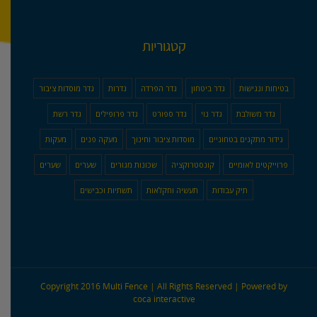
קטגוריות
בטיחות ונגישות
גדר ביטחון
גדר הפרדה
גדרות
גדר מוסדות ציבור
גדר משולבת
גדר נוי
גדר ספורט
גדר פרופילים
גדר רשת
גידור מתקנים בטחוניים
מוסדות ציבור וחינוך
מעקה פנים
מעקות
פרוייקטים לאומיים
קונסטרוקציה
שכונות מגורים
שערים
שערים
תיק עבודות
תעשיה וחקלאות
תשתיות וכבישים
Copyright 2016 Multi Fence | All Rights Reserved | Powered by
coca interactive