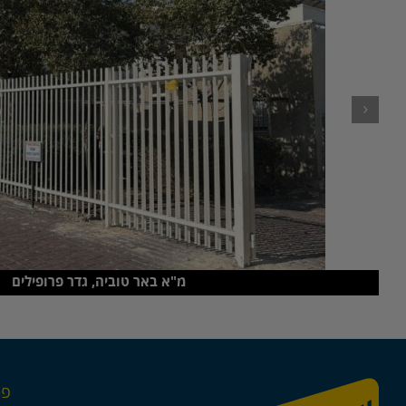
מ"א באר טוביה, גדר פרופילים
פר