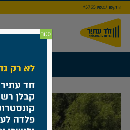
לג
התקשר עכשיו 5765*
תוכן
דף הבי
סגור
גדר מעקה ס
בית
/
מה חד
צפה
בתמונה
מוגדלת