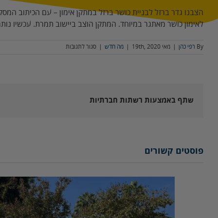
הצבנו גדר ברזל לבניית כושר ברזל במתקן אימון – עם הכיתוב המסקרן
לאימון כושר מאתגר במיוחד. המתקן הוצב ביישוב תמרת. עכשיו נותר
על
By
רפי כהן
|
מאי 19th, 2020
|
מה חדש
|
סגור לתגובות
גדר
מעקה
סביב
מתקן
כושר
גרסת
שתף באמצעות רשתות חברתיות
"נינג'ה
ישראל"
ביישוב
תמרת,
עמק
פוסטים קשורים
יזרעאל