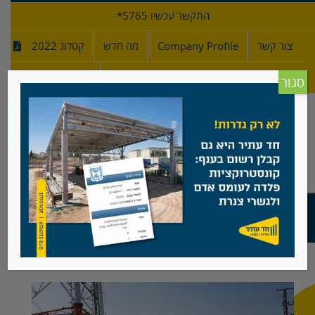
לג
התקשר עכשיו 5765*
תוכן
צור קשר
Company Profile
מה חדש
קטלוג 2022
מפרטי גדרות
חדש!
סגור
גידור מתקן אנטנה בעוטף עזה
צפה
בתמונה