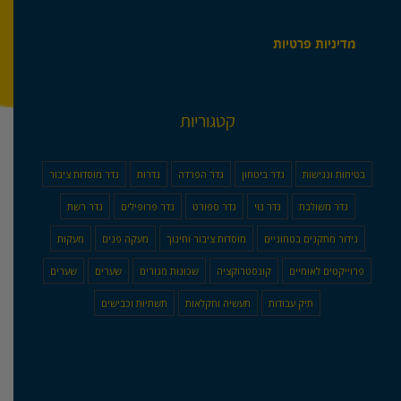
מדיניות פרטיות
קטגוריות
בטיחות ונגישות
גדר ביטחון
גדר הפרדה
גדרות
גדר מוסדות ציבור
גדר משולבת
גדר נוי
גדר ספורט
גדר פרופילים
גדר רשת
גידור מתקנים בטחוניים
מוסדות ציבור וחינוך
מעקה פנים
מעקות
פרוייקטים לאומיים
קונסטרוקציה
שכונות מגורים
שערים
שערים
תיק עבודות
תעשיה וחקלאות
תשתיות וכבישים