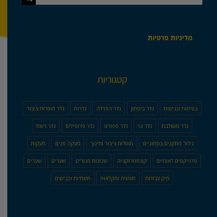
מדיניות פרטיות
קטגוריות
בטיחות ונגישות
גדר ביטחון
גדר הפרדה
גדרות
גדר מוסדות ציבור
גדר משולבת
גדר נוי
גדר ספורט
גדר פרופילים
גדר רשת
גידור מתקנים בטחוניים
מוסדות ציבור וחינוך
מעקה פנים
מעקות
פרוייקטים לאומיים
קונסטרוקציה
שכונות מגורים
שערים
שערים
תיק עבודות
תעשיה וחקלאות
תשתיות וכבישים