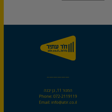
—————–
המנור 11, גן יבנה
Phone:
072-2119119
Email:
info@atir.co.il