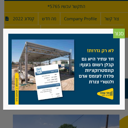
לג
התקשר עכשיו 5765*
תוכן
צור קשר
Company Profile
מה חדש
קטלוג 2022
מפרטי גדרות
חדש!
סגור
גדר רשת מרותכת קלאסית ושער להולכי רגל –
דגם שוהם
צפה
בתמונה