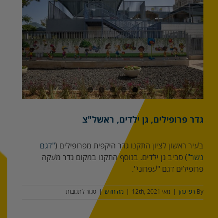
מוגדלת
גדר פרופילים, גן ילדים, ראשל"צ
בעיר ראשון לציון התקנו גדר היקפית מפרופילים (
"דגם
נשר"
) סביב גן ילדים. בנוסף התקנו במקום גדר מעקה
פרופילים דגם "עפרוני".
על
By
רפי כהן
|
מאי 12th, 2021
|
מה חדש
|
סגור לתגובות
גדר
פרופילים,
גן