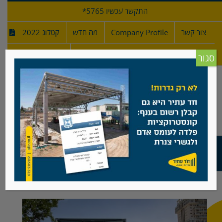
לג
התקשר עכשיו 5765*
תוכן
צור קשר
Company Profile
מה חדש
קטלוג 2022
מפרטי גדרות
חדש!
סגור
גדר פרופילים, גן ילדים, ראשל"צ
צפה
בתמונה