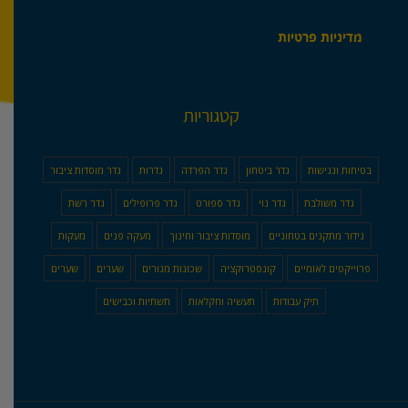
מדיניות פרטיות
קטגוריות
בטיחות ונגישות
גדר ביטחון
גדר הפרדה
גדרות
גדר מוסדות ציבור
גדר משולבת
גדר נוי
גדר ספורט
גדר פרופילים
גדר רשת
גידור מתקנים בטחוניים
מוסדות ציבור וחינוך
מעקה פנים
מעקות
פרוייקטים לאומיים
קונסטרוקציה
שכונות מגורים
שערים
שערים
תיק עבודות
תעשיה וחקלאות
תשתיות וכבישים