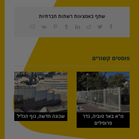
ילדים,
ראשל"צ
שתף באמצעות רשתות חברתיות
Facebook
Twitter
Reddit
LinkedIn
Tumblr
Pinterest
Vk
כתובת
דואר
אלקטרוני
פוסטים קשורים
מ"א באר טוביה, גדר
שכונה חדשה, נוף הגליל
פרופילים