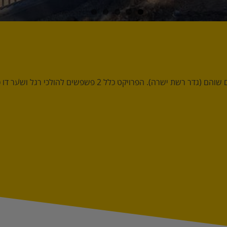
הם (גדר רשת ישרה). הפרויקט כלל 2 פשפשים להולכי רגל ושער דו כנפי.