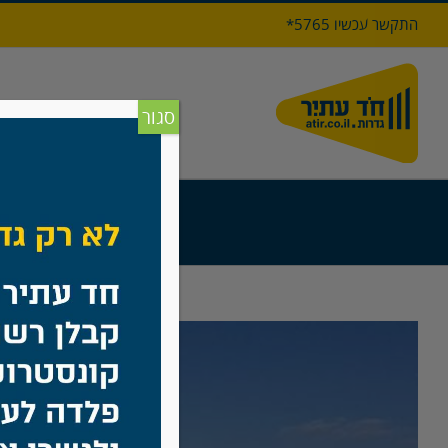
לג
התקשר עכשיו 5765*
תוכן
דף הבי
סגור
צפה
בתמונה
מוגדלת