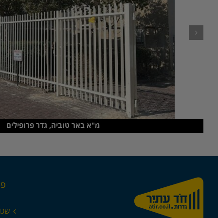
מ"א באר טוביה, גדר פרופילים
פר
שכו