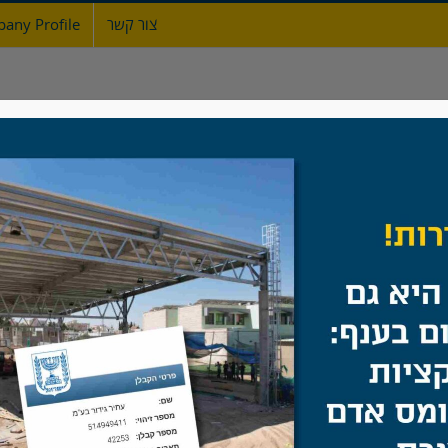
צור קשר
any Profile
ת
אודות
גדרות
מעקות ברזל
שערים
דגם גדר ספורט
בית
/
מה חדש
/
דגם גדר ספורט