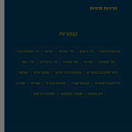
מדיניות פרטיות
קטגוריות
בטיחות ונגישות
גדר ביטחון
גדר הפרדה
גדרות
גדר מוסדות ציבור
גדר משולבת
גדר נוי
גדר ספורט
גדר פרופילים
גדר רשת
גידור מתקנים בטחוניים
מוסדות ציבור וחינוך
מעקה פנים
מעקות
פרוייקטים לאומיים
קונסטרוקציה
שכונות מגורים
שערים
שערים
תיק עבודות
תעשיה וחקלאות
תשתיות וכבישים