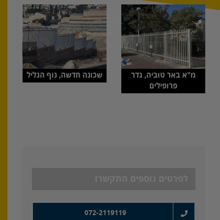
מ"א באר טוביה, גדר
שכונה חדשה, נוף הגליל
פרופילים
לפרטים נוספים התקשרו
072-2119119