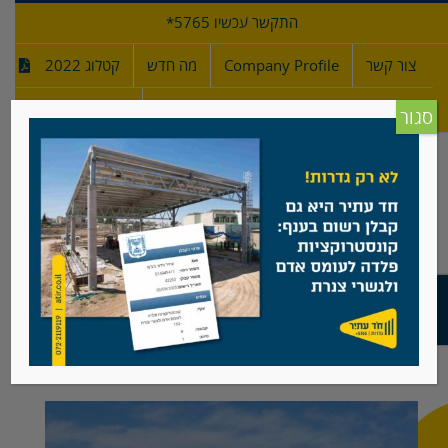
לג
התקשר עכשיו 5765*
תוכן
צור קשר
Company Profile
מה חדש
קטלוג 2022
מפרטי גדרות
חדש!
סגור
גדר מסגרות מפרופילים – דגם עפרוני ריבועים
צפה
בתמונה