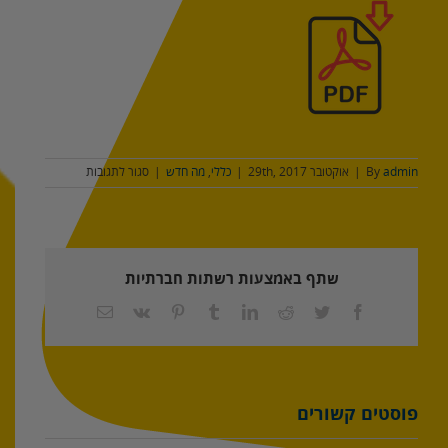
על
admin
By
|
אוקטובר 29th, 2017
|
כללי
,
מה חדש
|
סגור לתגובות
גדר
מסגרות
מפרופילים
–
דגם
שתף באמצעות רשתות חברתיות
עפרוני
ריבועים
Facebook
Twitter
Reddit
LinkedIn
Tumblr
Pinterest
Vk
כתובת
דואר
אלקטרוני
פוסטים קשורים