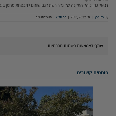
דניאל כהן ניהל התקנה של גדר רשת דגם שוהם לאבטחת מחסן בעיר
על
By
רפי כהן
|
יולי 25th, 2022
|
מה חדש
|
סגור לתגובות
גדר
ברזל
4
מטר
למחסן
שתף באמצעות רשתות חברתיות
פוסטים קשורים