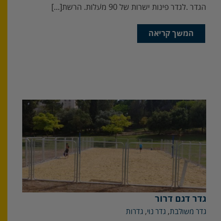
‬הגדר‭. ‬לגדר‭ ‬פינות‭ ‬ישרות‭ ‬של‭ ‬90‭ ‬מעלות‭.‬ הרשת‭ [...]
המשך קריאה
גדר דגם דרור
גדר משולבת
,
גדר נוי
,
גדרות