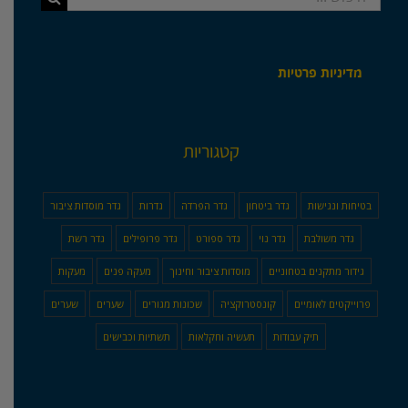
מדיניות פרטיות
קטגוריות
בטיחות ונגישות
גדר ביטחון
גדר הפרדה
גדרות
גדר מוסדות ציבור
גדר משולבת
גדר נוי
גדר ספורט
גדר פרופילים
גדר רשת
גידור מתקנים בטחוניים
מוסדות ציבור וחינוך
מעקה פנים
מעקות
פרוייקטים לאומיים
קונסטרוקציה
שכונות מגורים
שערים
שערים
תיק עבודות
תעשיה וחקלאות
תשתיות וכבישים