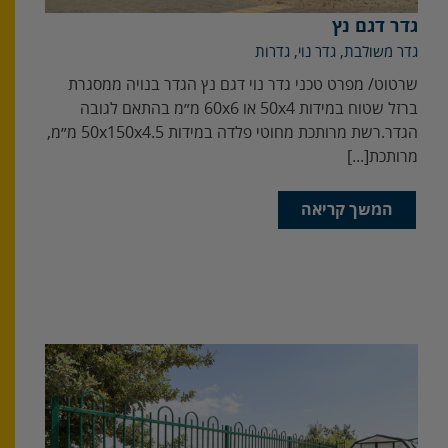
גדר דגם נץ
גדר משולבת
,
גדר נוי
,
גדרות
‬הגדר‭.‬רשת‭ ‬מרותכת‭ ‬מחוטי‭ ‬פלדה‭ ‬במידות‭ ‬50x150x4.5‭ ‬מ״מ‭,
‬מרותכת‭ [...]
המשך קריאה