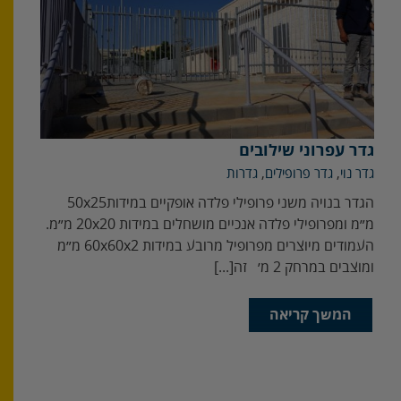
גדר עפרוני שילובים
גדר נוי
,
גדר פרופילים
,
גדרות
הגדר‭ ‬בנויה‭ ‬משני‭ ‬פרופילי‭ ‬פלדה‭ ‬אופקיים‭ ‬במידות‭ ‬50x25‭
‬ומוצבים‭ ‬במרחק‭ ‬2‭ ‬מ׳‭ ‬ זה‭ [...]
המשך קריאה