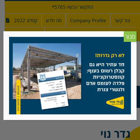
לג
התקשר עכשיו 5765*
תוכן
צור קשר
Company Profile
מה חדש
קטלוג 2022
מפרטי גדרות
חדש!
סגור
גדר נוי
גדר נוי