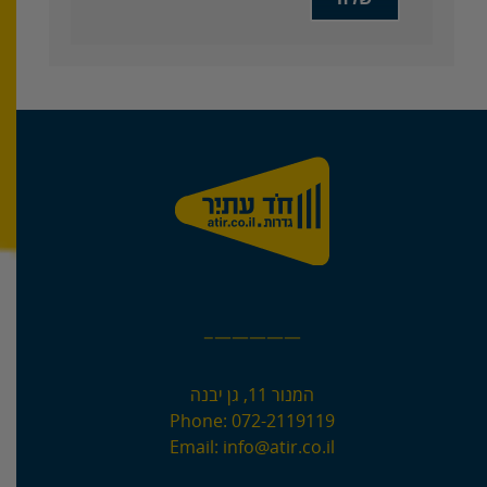
—————–
המנור 11, גן יבנה
Phone:
072-2119119
Email:
info@atir.co.il