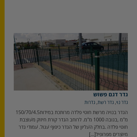
גדר דגם פשוש
גדר נוי
,
גדר רשת
,
גדרות
הגדר‭ ‬בנויה‭ ‬מרשת‭ ‬חוטי‭ ‬פלדה‭ ‬מרותכת‭ ‬במידות‭ ‬150/70/4.5‭
‬חוטי‭ ‬פלדה‭. ‬בחלק‭ ‬העליון‭ ‬של‭ ‬הגדר‭ ‬כיפוף‭ ‬עגול‭.‬ עמודי גדר
מיוצרים‭ ‬מפרופיל‭ [...]