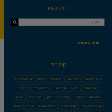
חיפוש באתר
חיפוש...
מדיניות פרטיות
קטגוריות
בטיחות ונגישות
גדר ביטחון
גדר הפרדה
גדרות
גדר מוסדות ציבור
גדר משולבת
גדר נוי
גדר ספורט
גדר פרופילים
גדר רשת
גידור מתקנים בטחוניים
מוסדות ציבור וחינוך
מעקה פנים
מעקות
פרוייקטים לאומיים
קונסטרוקציה
שכונות מגורים
שערים
שערים