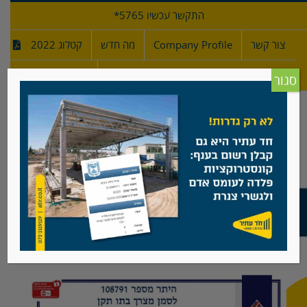
לג
התקשר עכשיו 5765*
תוכן
צור קשר
Company Profile
מה חדש
קטלוג 2022
מפרטי גדרות
חדש!
סגור
גדרות עם תקן ישראלי ת"י 4273 חלק 1