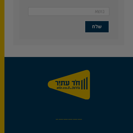
—————–